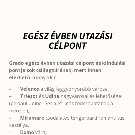
EGÉSZ ÉVBEN UTAZÁSI
CÉLPONT
Grado egész évben utazási célpont és kiindulási
pontja sok csillagtúrának, mert innen
elérhető
könnyedén:
–
Velence
a világ leggyönyörűbb városa,
–
Trieszt
és
Udine
nagyvárosai és lehetőségei
(például Udine ”Seria A” ligás focicsapatának a
meccsei),
–
Miramare
csodálatos tengerparti romantikus
kastélya,
–
Duino
vára,