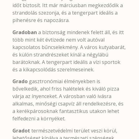
időt biztosít. Itt már márciusban megkezdődik a
strandolás szezonja, és a tengerpart ideális a
pihenésre és napozásra.
Gradoban
a biztonság mindenek felett áll, és itt
több mint két évtizede nem volt autóval
kapcsolatos bűncselekmény. A város kutyabarát,
és külön strandrészeket kínál a négylábú
barátoknak. A
tengerpart ideális a vízi sportok
és a kikapcsolódás szerelmeseinek.
Grado
gasztronómiai élményekben is
bővelkedik, ahol friss halételek és kiváló pizza
várja az ínyenceket. A városban való ivásra
alkalmas, minőségi csapvíz áll rendelkezésre, és
a kerékpárosoknak fantasztikus utakon lehet
felfedezni a környéket.
Gradot
természetvédelmi terület veszi körül,
lehetőséget kínálva a természeti szépségek