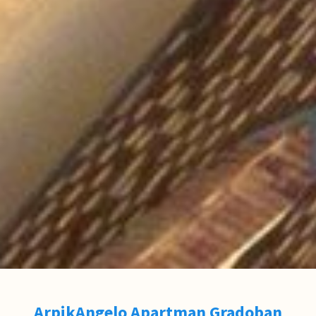
ArpikAngelo Apartman Gradoban