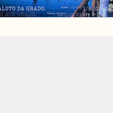
ARPIKANGELO APARTMAN
BEMUTATÁSA
Grado
központi lokációján, festői kilátással a
lagúnákra, amit tiszta időben az
Alpok
vonulatai
határolnak a távolban, az egyik legkisebb, így
gazdaságosan fenntartható és bérbevehető apartman
az
ArpikAngelo
apartman.
A hotelépület és apartmanház 7. emeletén található,
ahova a 6. emeletig lift visz fel.
Az
ArpikAngelo
felújított, igényes stúdió apartman,