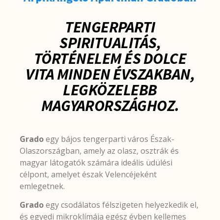
TENGERPARTI
SPIRITUALITÁS,
TÖRTÉNELEM ÉS DOLCE
VITA MINDEN ÉVSZAKBAN,
LEGKÖZELEBB
MAGYARORSZÁGHOZ.
Grado
egy bájos tengerparti város Észak-
Olaszországban, amely az olasz, osztrák és
magyar látogatók számára ideális üdülési
célpont, amelyet észak Velencéjeként
emlegetnek.
Grado
egy csodálatos félszigeten helyezkedik el,
és egyedi mikroklímája egész évben kellemes