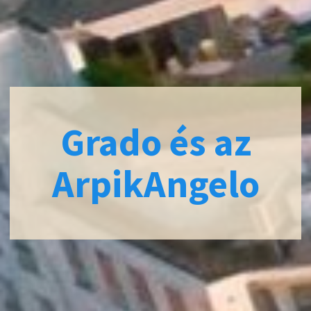
Grado és az
ArpikAngelo