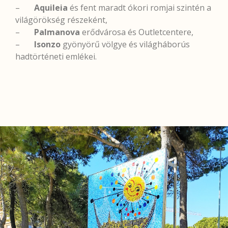
–
Aquileia
és fent maradt ókori romjai szintén a
világörökség részeként,
–
Palmanova
erődvárosa és Outletcentere,
–
Isonzo
gyönyörű völgye és világháborús
hadtörténeti emlékei.