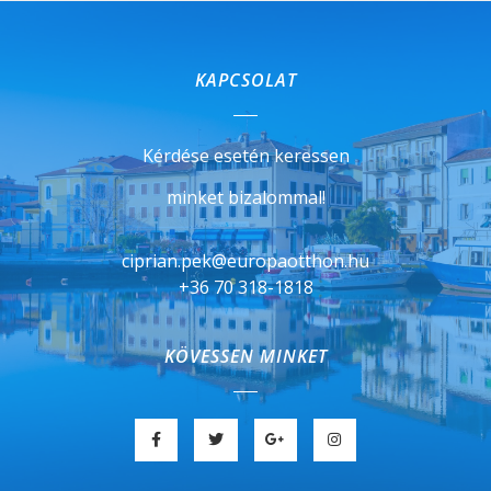
KAPCSOLAT
Kérdése esetén keressen
minket bizalommal!
ciprian.pek@europaotthon.hu
+36 70 318-1818
KÖVESSEN MINKET