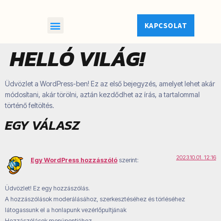
KAPCSOLAT
Grado és az ArpikAngelo
HELLÓ VILÁG!
Üdvözlet a WordPress-ben! Ez az első bejegyzés, amelyet lehet akár
módosítani, akár törölni, aztán kezdődhet az írás, a tartalommal
történő feltöltés.
EGY VÁLASZ
2023.10.01. 12:16
Egy WordPress hozzászóló
szerint:
Üdvözlet! Ez egy hozzászólás.
A hozzászólások moderálásához, szerkesztéséhez és törléséhez
látogassunk el a honlapunk vezérlőpultjának
Hozzászólások menüpontjához.